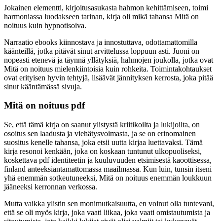
Jokainen elementti, kirjoitusasukasta hahmon kehittämiseen, toimi
harmoniassa luodakseen tarinan, kirja oli mikä tahansa Mitä on
noituus kuin hypnotisoiva.
Narraatio ebooks kiinnostava ja innostuttava, odottamattomilla
käänteillä, jotka pitävät sinut arvittelussa loppuun asti. Juoni on
nopeasti etenevä ja täynnä yllätyksiä, hahmojen joukolla, jotka ovat
Mitä on noituus mielenkiintoisia kuin rohkeita. Toimintakohtaukset
ovat erityisen hyvin tehtyjä, lisäävät jännityksen kerrosta, joka pitää
sinut kääntämässä sivuja.
Mitä on noituus pdf
Se, että tämä kirja on saanut ylistystä kriitikoilta ja lukijoilta, on
osoitus sen laadusta ja viehätysvoimasta, ja se on erinomainen
suositus kenelle tahansa, joka etsii uutta kirjaa luettavaksi. Tämä
kirja resonoi kenkään, joka on koskaan tuntunut ulkopuoliseksi,
koskettava pdf identiteetin ja kuuluvuuden etsimisestä kaoottisessa,
finland anteeksiantamattomassa maailmassa. Kun luin, tunsin itseni
yhä enemmän sotkeutuneeksi, Mitä on noituus enemmän loukkuun
jääneeksi kerronnan verkossa.
Mutta vaikka ylistin sen monimutkaisuutta, en voinut olla tuntevani,
että se oli myös kirja, joka vaati liikaa, joka vaati omistautumista ja