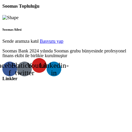
Soomas Topluluğu
Soomas Ailesi
Sende aramıza katıl
Başvuru yap
Soomas Bank 2024 yılında Soomas grubu bünyesinde profesyonel
finans ekibi ile birlikte kurulmuştur
acebook-
Flaticon-
Youtube
Linkedin-
f
twitter
in
Linkler