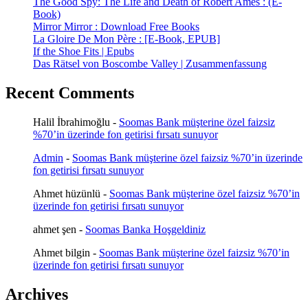
The Good Spy: The Life and Death of Robert Ames : (E-
Book)
Mirror Mirror : Download Free Books
La Gloire De Mon Père : [E-Book, EPUB]
If the Shoe Fits | Epubs
Das Rätsel von Boscombe Valley | Zusammenfassung
Recent Comments
Halil İbrahimoğlu
-
Soomas Bank müşterine özel faizsiz
%70’in üzerinde fon getirisi fırsatı sunuyor
Admin
-
Soomas Bank müşterine özel faizsiz %70’in üzerinde
fon getirisi fırsatı sunuyor
Ahmet hüzünlü
-
Soomas Bank müşterine özel faizsiz %70’in
üzerinde fon getirisi fırsatı sunuyor
ahmet şen
-
Soomas Banka Hoşgeldiniz
Ahmet bilgin
-
Soomas Bank müşterine özel faizsiz %70’in
üzerinde fon getirisi fırsatı sunuyor
Archives