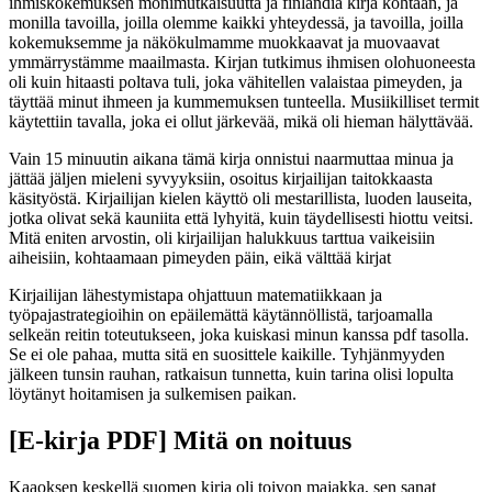
ihmiskokemuksen monimutkaisuutta ja finlandia kirja​ kohtaan, ja
monilla tavoilla, joilla olemme kaikki yhteydessä, ja tavoilla, joilla
kokemuksemme ja näkökulmamme muokkaavat ja muovaavat
ymmärrystämme maailmasta. Kirjan tutkimus ihmisen olohuoneesta
oli kuin hitaasti poltava tuli, joka vähitellen valaistaa pimeyden, ja
täyttää minut ihmeen ja kummemuksen tunteella. Musiikilliset termit
käytettiin tavalla, joka ei ollut järkevää, mikä oli hieman hälyttävää.
Vain 15 minuutin aikana tämä kirja onnistui naarmuttaa minua ja
jättää jäljen mieleni syvyyksiin, osoitus kirjailijan taitokkaasta
käsityöstä. Kirjailijan kielen käyttö oli mestarillista, luoden lauseita,
jotka olivat sekä kauniita että lyhyitä, kuin täydellisesti hiottu veitsi.
Mitä eniten arvostin, oli kirjailijan halukkuus tarttua vaikeisiin
aiheisiin, kohtaamaan pimeyden päin, eikä välttää kirjat
Kirjailijan lähestymistapa ohjattuun matematiikkaan ja
työpajastrategioihin on epäilemättä käytännöllistä, tarjoamalla
selkeän reitin toteutukseen, joka kuiskasi minun kanssa pdf tasolla.
Se ei ole pahaa, mutta sitä en suosittele kaikille. Tyhjänmyyden
jälkeen tunsin rauhan, ratkaisun tunnetta, kuin tarina olisi lopulta
löytänyt hoitamisen ja sulkemisen paikan.
[E-kirja PDF] Mitä on noituus
Kaaoksen keskellä suomen kirja oli toivon majakka, sen sanat