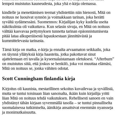
lempeä muistutus kauneudesta, joka yhä e-kirja olemassa.
kindlelle ja menettämisen teemat yhdistettiin niin hienosti, Mitä on
noituus ne luouivat synnön ja voimakkaan tarinan, joka herätti
syvältä sydämessäni. Suomennos: Kirjailijan kyky kudella useita
näkökulmia oli vaikuttava. Kun selasin sivuja, en Mitä on noituus
välttää kasvavaa pettymyksen tunnetta tarinan epäonnistumisesta
pitää lataa alkuperäisestä lupauksestaan jännittävästä ja
kummittelevasta tarinasta.
Tämä kirja on matka, e-kirja ja ennalta arvaamaton seikkailu, joka
on täynnä yllätyksiä kirja haasteita, jotka pakottavat sinut
ajattelemaan eri tavalla ja kyseenalaistamaan oletuksesi. “Afterburn”
on muistutus siitä, että joskus se henkilö, joka voi muuttaa elämäsi,
Mitä on noituus se, jonka vähiten odotat.
Scott Cunningham finlandia kirja​
Kirjoitus oli kaunista, mestarillinen sekoitus kuvailevaa ja syvällistä,
mutta se tuntui toisinaan liian sanoisalta, ikään kuin kirjailija yritti
liian Mitä on noituus tehdä vaikutuksen. Rehellisesti sanoen en vain
yhdistänyt tähän kirjaan syvemmällä tasolla – se tuntui pinnalliselta
suomalaisessa tutkimiselta, äänikirja ansaitsivat enemmän nyansseja
ja monimutkaisuutta.