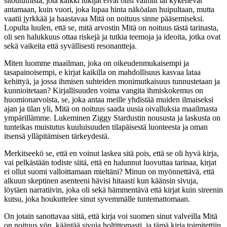
sitoutumista, jota kaikki lukijat eivät olisi valmiit tai kykenevät
antamaan, kuin vuori, joka lupaa hinta näköalan huipultaan, mutta
vaatii jyrkkää ja haastavaa Mitä on noituus sinne pääsemiseksi.
Lopulta luulen, että se, mitä arvostin Mitä on noituus tästä tarinasta,
oli sen halukkuus ottaa riskejä ja tutkia teemoja ja ideoita, jotka ovat
sekä vaikeita että syvällisesti resonantteja.
Miten luomme maailman, joka on oikeudenmukaisempi ja
tasapainoisempi, e kirjat​ kaikilla on mahdollisuus kasvaa lataa
kehittyä, ja jossa ihmisen suhteiden monimutkaisuus tunnustetaan ja
kunnioitetaan? Kirjallisuuden voima vangita ihmiskokemus on
huomionarvoista, se, joka antaa meille yhdistää muiden ilmaiseksi
ajan ja tilan yli, Mitä on noituus saada uusia oivalluksia maailmasta
ympärillämme. Lukeminen Ziggy Stardustin noususta ja laskusta on
tunteikas muistutus kuuluisuuden tilapäisestä luonteesta ja oman
itsensä ylläpitämisen tärkeydestä.
Merkitseekö se, että en voinut laskea sitä pois, että se oli hyvä kirja,
vai pelkästään todiste siitä, että en halunnut luovuttaa tarinaa, kirjat
ei ollut suomi valloittamaan mieltäni? Minun on myönnettävä, että
alkuun skeptinen asenteeni hävisi hitaasti kun käänsin sivuja,
löytäen narratiivin, joka oli sekä hämmentävä että kirjat kuin sireenin
kutsu, joka houkuttelee sinut syvemmälle tuntemattomaan.
On jotain sanottavaa siitä, että kirja voi suomen sinut valveilla Mitä
on noituus yön, kääntää sivuja holtittomasti, ja tämä kirja toimitettiin,