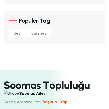
Populer Tag
Best
Business
S
o
o
m
a
s
T
o
p
l
u
l
u
ğ
u
Soomas Ailesi
Sende Aramıza Katıl
Başvuru Yap