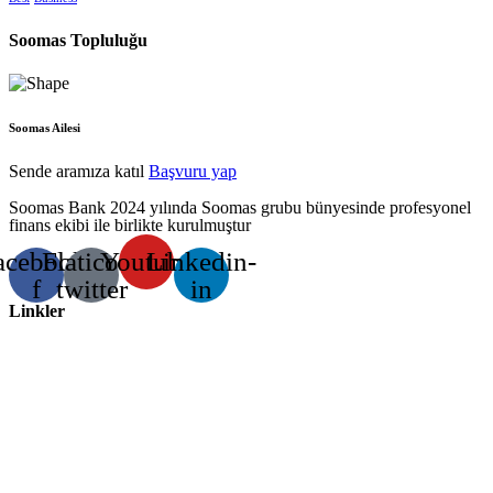
Soomas Topluluğu
Soomas Ailesi
Sende aramıza katıl
Başvuru yap
Soomas Bank 2024 yılında Soomas grubu bünyesinde profesyonel
finans ekibi ile birlikte kurulmuştur
acebook-
Flaticon-
Youtube
Linkedin-
f
twitter
in
Linkler