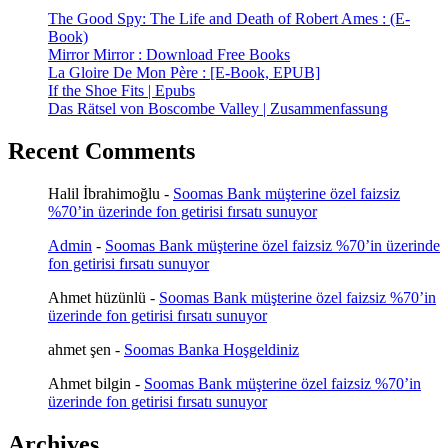
The Good Spy: The Life and Death of Robert Ames : (E-
Book)
Mirror Mirror : Download Free Books
La Gloire De Mon Père : [E-Book, EPUB]
If the Shoe Fits | Epubs
Das Rätsel von Boscombe Valley | Zusammenfassung
Recent Comments
Halil İbrahimoğlu
-
Soomas Bank müşterine özel faizsiz
%70’in üzerinde fon getirisi fırsatı sunuyor
Admin
-
Soomas Bank müşterine özel faizsiz %70’in üzerinde
fon getirisi fırsatı sunuyor
Ahmet hüzünlü
-
Soomas Bank müşterine özel faizsiz %70’in
üzerinde fon getirisi fırsatı sunuyor
ahmet şen
-
Soomas Banka Hoşgeldiniz
Ahmet bilgin
-
Soomas Bank müşterine özel faizsiz %70’in
üzerinde fon getirisi fırsatı sunuyor
Archives